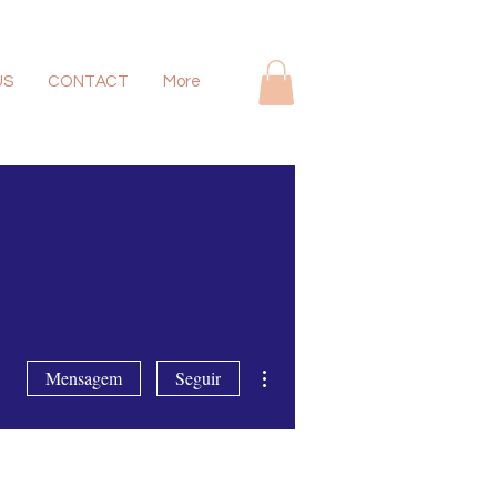
US
CONTACT
More
Mais ações
Mensagem
Seguir